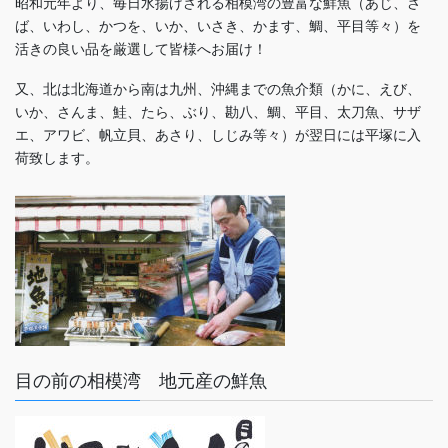
昭和元年より、毎日水揚げされる相模湾の豊富な鮮魚（あじ、さ
ば、いわし、かつを、いか、いさき、かます、鯛、平目等々）を
活きの良い品を厳選して皆様へお届け！
又、北は北海道から南は九州、沖縄までの魚介類（かに、えび、
いか、さんま、鮭、たら、ぶり、勘八、鯛、平目、太刀魚、サザ
エ、アワビ、帆立貝、あさり、しじみ等々）が翌日には平塚に入
荷致します。
目の前の相模湾 地元産の鮮魚