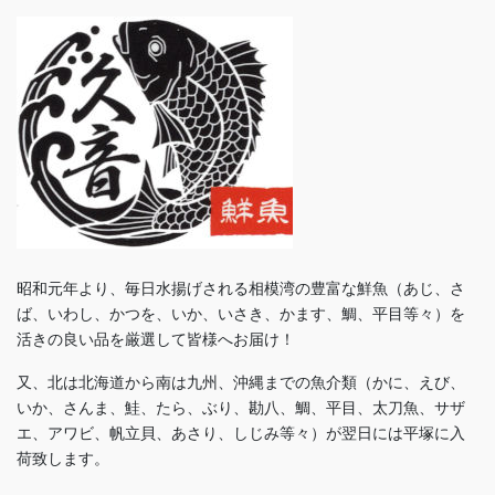
昭和元年より、毎日水揚げされる相模湾の豊富な鮮魚（あじ、さ
ば、いわし、かつを、いか、いさき、かます、鯛、平目等々）を
活きの良い品を厳選して皆様へお届け！
又、北は北海道から南は九州、沖縄までの魚介類（かに、えび、
いか、さんま、鮭、たら、ぶり、勘八、鯛、平目、太刀魚、サザ
エ、アワビ、帆立貝、あさり、しじみ等々）が翌日には平塚に入
荷致します。