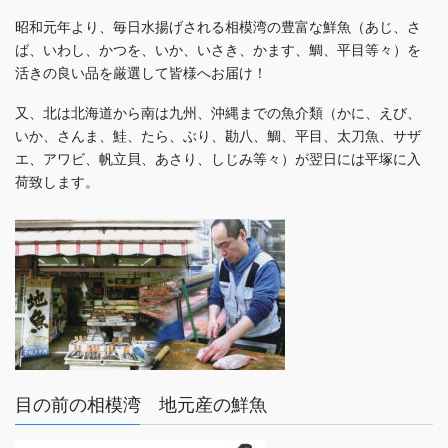
昭和元年より、毎日水揚げされる相模湾の豊富な鮮魚（あじ、さ
ば、いわし、かつを、いか、いさき、かます、鯛、平目等々）を
活きの良い品を厳選して皆様へお届け！
又、北は北海道から南は九州、沖縄までの魚介類（かに、えび、
いか、さんま、鮭、たら、ぶり、勘八、鯛、平目、太刀魚、サザ
エ、アワビ、帆立貝、あさり、しじみ等々）が翌日には平塚に入
荷致します。
目の前の相模湾 地元産の鮮魚