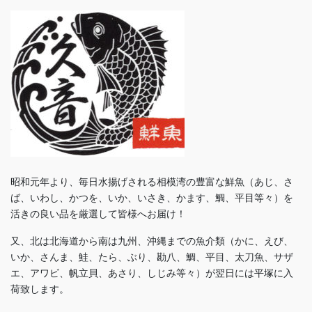
昭和元年より、毎日水揚げされる相模湾の豊富な鮮魚（あじ、さ
ば、いわし、かつを、いか、いさき、かます、鯛、平目等々）を
活きの良い品を厳選して皆様へお届け！
又、北は北海道から南は九州、沖縄までの魚介類（かに、えび、
いか、さんま、鮭、たら、ぶり、勘八、鯛、平目、太刀魚、サザ
エ、アワビ、帆立貝、あさり、しじみ等々）が翌日には平塚に入
荷致します。