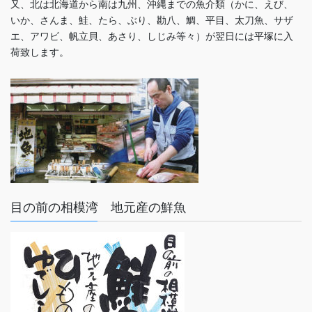
又、北は北海道から南は九州、沖縄までの魚介類（かに、えび、
いか、さんま、鮭、たら、ぶり、勘八、鯛、平目、太刀魚、サザ
エ、アワビ、帆立貝、あさり、しじみ等々）が翌日には平塚に入
荷致します。
目の前の相模湾 地元産の鮮魚