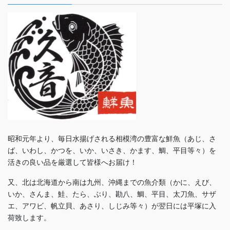
昭和元年より、毎日水揚げされる相模湾の豊富な鮮魚（あじ、さ
ば、いわし、かつを、いか、いさき、かます、鯛、平目等々）を
活きの良い品を厳選して皆様へお届け！
又、北は北海道から南は九州、沖縄までの魚介類（かに、えび、
いか、さんま、鮭、たら、ぶり、勘八、鯛、平目、太刀魚、サザ
エ、アワビ、帆立貝、あさり、しじみ等々）が翌日には平塚に入
荷致します。