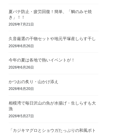
夏バテ防止・疲労回復！簡単、「鯛のみそ焼
き」！！
2026年7月21日
久音厳選の干物セットや地元平塚産しらす干し
2026年6月26日
今年の夏は各地で熱いイベントが！
2026年6月26日
かつおの炙り・山かけ添え
2026年6月20日
相模湾で毎日沢山の魚が水揚げ・生しらすも大
漁
2026年5月27日
「カジキマグロとショウガたっぷりの和風ポト