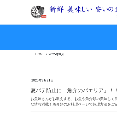
コ
ナ
ン
ビ
テ
ゲ
ン
ー
ツ
シ
へ
ョ
ス
ン
キ
に
ッ
移
HOME
2025年8月
プ
動
2025年8月21日
夏バテ防止に「魚介のパエリア」！
お魚屋さんがお教えする、お魚や魚介類の美味しく
な情報満載！魚介類のお料理ページで調理方法をご紹