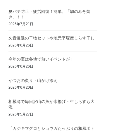
夏バテ防止・疲労回復！簡単、「鯛のみそ焼
き」！！
2026年7月21日
久音厳選の干物セットや地元平塚産しらす干し
2026年6月26日
今年の夏は各地で熱いイベントが！
2026年6月26日
かつおの炙り・山かけ添え
2026年6月20日
相模湾で毎日沢山の魚が水揚げ・生しらすも大
漁
2026年5月27日
「カジキマグロとショウガたっぷりの和風ポト