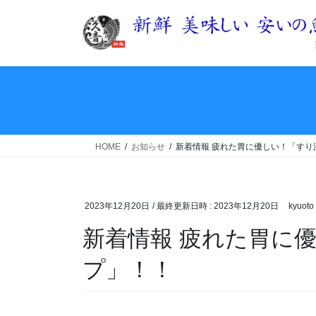
コ
ナ
ン
ビ
テ
ゲ
ン
ー
ツ
シ
へ
ョ
ス
ン
キ
に
ッ
移
HOME
お知らせ
新着情報 疲れた胃に優しい！「すり
プ
動
2023年12月20日
/ 最終更新日時 :
2023年12月20日
kyuoto
新着情報 疲れた胃に
プ」！！