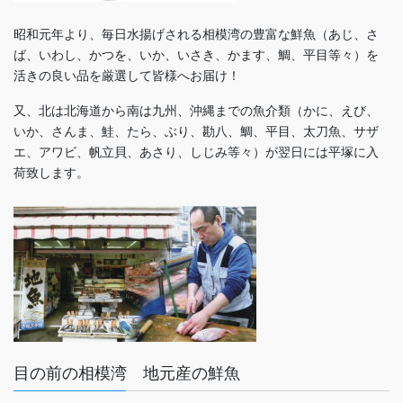
昭和元年より、毎日水揚げされる相模湾の豊富な鮮魚（あじ、さ
ば、いわし、かつを、いか、いさき、かます、鯛、平目等々）を
活きの良い品を厳選して皆様へお届け！
又、北は北海道から南は九州、沖縄までの魚介類（かに、えび、
いか、さんま、鮭、たら、ぶり、勘八、鯛、平目、太刀魚、サザ
エ、アワビ、帆立貝、あさり、しじみ等々）が翌日には平塚に入
荷致します。
目の前の相模湾 地元産の鮮魚