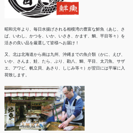
昭和元年より、毎日水揚げされる相模湾の豊富な鮮魚（あじ、さ
ば、いわし、かつを、いか、いさき、かます、鯛、平目等々）を
活きの良い品を厳選して皆様へお届け！
又、北は北海道から南は九州、沖縄までの魚介類（かに、えび、
いか、さんま、鮭、たら、ぶり、勘八、鯛、平目、太刀魚、サザ
エ、アワビ、帆立貝、あさり、しじみ等々）が翌日には平塚に入
荷致します。