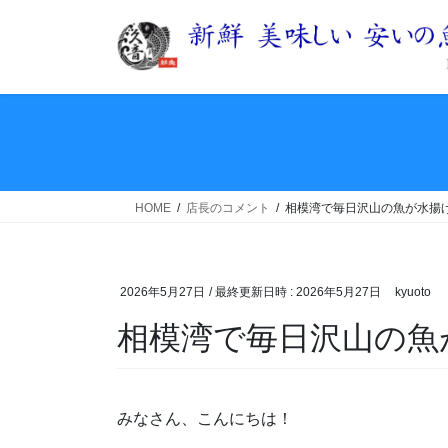
コ
ナ
ン
ビ
テ
ゲ
ン
ー
ツ
シ
へ
ョ
ス
ン
キ
に
ッ
移
HOME
店長のコメント
相模湾で毎日沢山の魚が水揚
プ
動
2026年5月27日
/ 最終更新日時 :
2026年5月27日
kyuoto
相模湾で毎日沢山の魚
みなさん、こんにちは！