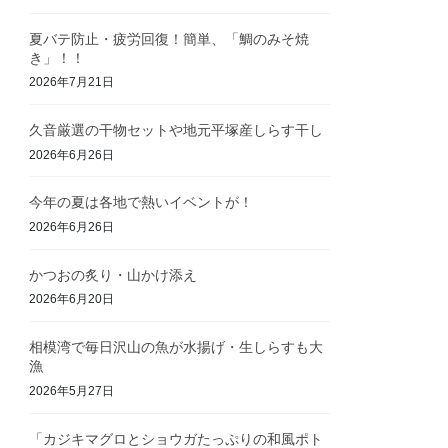
夏バテ防止・疲労回復！簡単、「鯛のみそ焼
き」！！
2026年7月21日
久音厳選の干物セットや地元平塚産しらす干し
2026年6月26日
今年の夏は各地で熱いイベントが！
2026年6月26日
かつおの炙り・山かけ添え
2026年6月20日
相模湾で毎日沢山の魚が水揚げ・生しらすも大
漁
2026年5月27日
「カジキマグロとショウガたっぷりの和風ポト