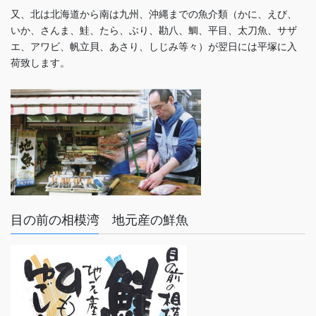
又、北は北海道から南は九州、沖縄までの魚介類（かに、えび、
いか、さんま、鮭、たら、ぶり、勘八、鯛、平目、太刀魚、サザ
エ、アワビ、帆立貝、あさり、しじみ等々）が翌日には平塚に入
荷致します。
目の前の相模湾 地元産の鮮魚