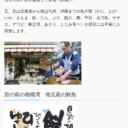
又、北は北海道から南は九州、沖縄までの魚介類（かに、えび、
いか、さんま、鮭、たら、ぶり、勘八、鯛、平目、太刀魚、サザ
エ、アワビ、帆立貝、あさり、しじみ等々）が翌日には平塚に入
荷致します。
目の前の相模湾 地元産の鮮魚