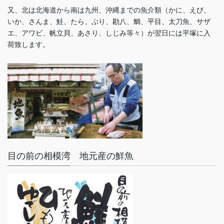
又、北は北海道から南は九州、沖縄までの魚介類（かに、えび、
いか、さんま、鮭、たら、ぶり、勘八、鯛、平目、太刀魚、サザ
エ、アワビ、帆立貝、あさり、しじみ等々）が翌日には平塚に入
荷致します。
目の前の相模湾 地元産の鮮魚