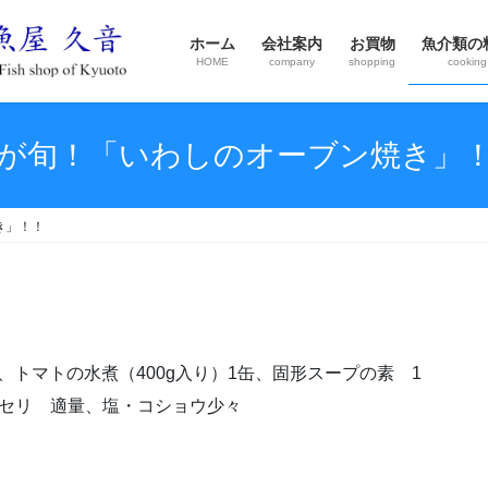
ホーム
会社案内
お買物
魚介類の
HOME
company
shopping
cooking
が旬！「いわしのオーブン焼き」
き」！！
、トマトの水煮（400g入り）1缶、固形スープの素 1
パセリ 適量、塩・コショウ少々