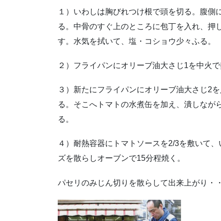
１）いわしは胸びれつけ根で頭を切る。腹側
る。中骨のすぐ上のところに包丁を入れ、押
す。水気を拭いて、塩・コショウ少々ふる。
２）フライパンにオリーブ油大さじ1を中火
３）新たにフライパンにオリーブ油大さじ2
る。そこへトマトの水煮缶を加え、潰しなが
る。
４）耐熱容器にトマトソースを2/3を敷いて
ズを散らしオーブンで15分程焼く。
パセリのみじん切りを散らして出来上がり・