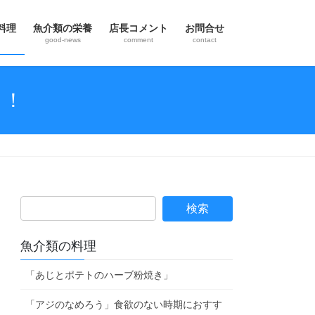
料理
魚介類の栄養
店長コメント
お問合せ
good-news
comment
contact
！！
魚介類の料理
「あじとポテトのハーブ粉焼き」
「アジのなめろう」食欲のない時期におすす