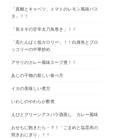
「真鯛とキャベツ、トマトのレモン風味パス
タ」！！
「長ネギの甘辛太刀魚巻き」！！
「高たんぱく低カロリー」！！白身魚とブロ
ッコリーの中華炒め
アサリのカレー風味スープ煮！！
あじの干物の新しい食べ方
イカの美味しい煮方
いわしのやわらか酢煮
えびとグリーンアスパラ酒蒸し カレー風味
おせちに飽きたら・？！「ごまめと塩昆布の
焼きおにぎり」！！