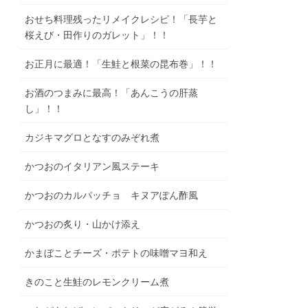
おせち料理残ったリメイクレシピ！「長芋と
桜えび・田作りのガレット」！！
お正月に最適！「生鮭と根菜の昆布巻」！！
お酒のつまみに最高！「あんこうの肝蒸
し」！！
カジキマグロとなすのみぞれ煮
かつおのイタリアン風ステーキ
かつおのカルパッチョ キヌアぽん酢風
かつおの炙り・山かけ添え
かまぼことチーズ・ポテトの味噌マヨ和え
きのこと生鮭のレモンクリーム煮