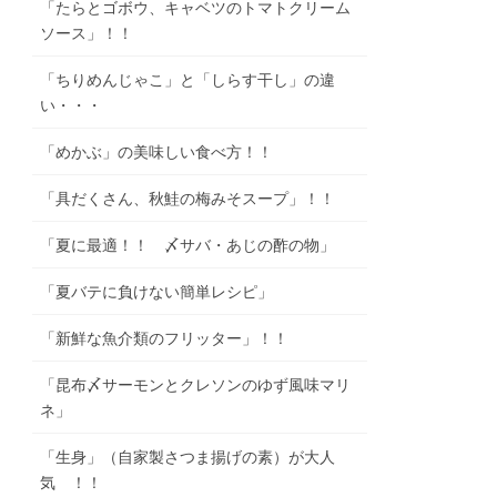
「たらとゴボウ、キャベツのトマトクリーム
ソース」！！
「ちりめんじゃこ」と「しらす干し」の違
い・・・
「めかぶ」の美味しい食べ方！！
「具だくさん、秋鮭の梅みそスープ」！！
「夏に最適！！ 〆サバ・あじの酢の物」
「夏バテに負けない簡単レシピ」
「新鮮な魚介類のフリッター」！！
「昆布〆サーモンとクレソンのゆず風味マリ
ネ」
「生身」（自家製さつま揚げの素）が大人
気 ！！