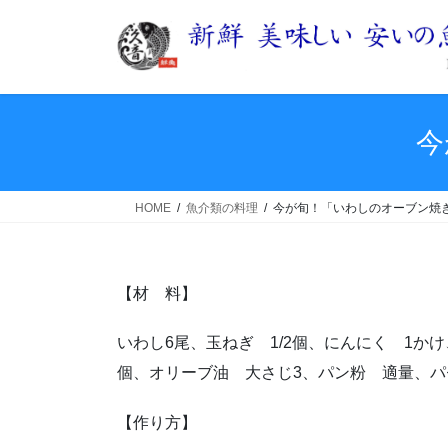
コ
ナ
ン
ビ
テ
ゲ
ン
ー
ツ
シ
へ
ョ
今
ス
ン
キ
に
ッ
移
HOME
魚介類の料理
今が旬！「いわしのオーブン焼
プ
動
【材 料】
いわし6尾、玉ねぎ 1/2個、にんにく 1かけ
個、オリーブ油 大さじ3、パン粉 適量、
【作り方】