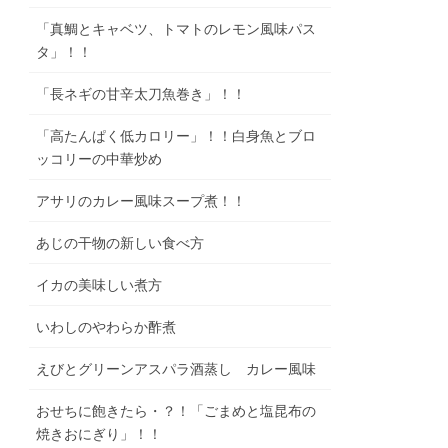
「真鯛とキャベツ、トマトのレモン風味パス
タ」！！
「長ネギの甘辛太刀魚巻き」！！
「高たんぱく低カロリー」！！白身魚とブロ
ッコリーの中華炒め
アサリのカレー風味スープ煮！！
あじの干物の新しい食べ方
イカの美味しい煮方
いわしのやわらか酢煮
えびとグリーンアスパラ酒蒸し カレー風味
おせちに飽きたら・？！「ごまめと塩昆布の
焼きおにぎり」！！