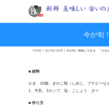
コ
ナ
ン
ビ
テ
ゲ
ン
ー
ツ
シ
へ
ョ
今が旬
ス
ン
キ
に
ッ
移
HOME
魚介類の料理
今が旬！簡単にできる 「かき
プ
動
■ 材料
かき 20個、きのこ類（しめじ、ブナピーな
1、牛乳 3カップ、塩・こしょう 少々
■ 作り方