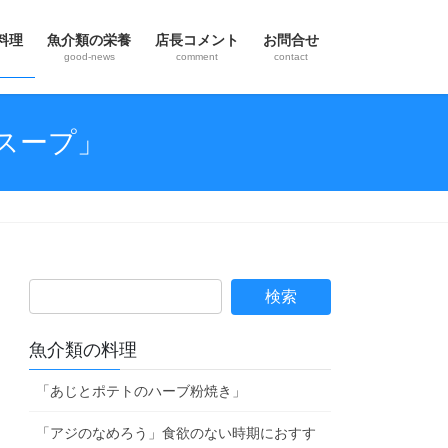
料理
魚介類の栄養
店長コメント
お問合せ
good-news
comment
contact
スープ」
魚介類の料理
「あじとポテトのハーブ粉焼き」
「アジのなめろう」食欲のない時期におすす