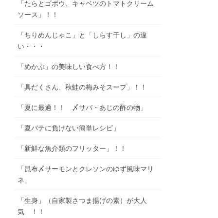
「たらとゴボウ、キャベツのトマトクリーム
ソース」！！
「ちりめんじゃこ」と「しらす干し」の違
い・・・
「めかぶ」の美味しい食べ方！！
「具だくさん、秋鮭の梅みそスープ」！！
「夏に最適！！ 〆サバ・あじの酢の物」
「夏バテに負けない簡単レシピ」
「新鮮な魚介類のフリッター」！！
「昆布〆サーモンとクレソンのゆず風味マリ
ネ」
「生身」（自家製さつま揚げの素）が大人
気 ！！