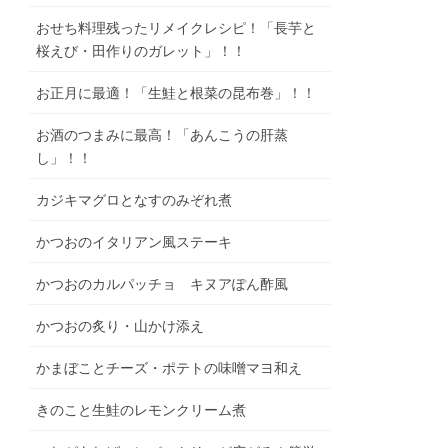
おせち料理残ったリメイクレシピ！「長芋と
桜えび・田作りのガレット」！！
お正月に最適！「生鮭と根菜の昆布巻」！！
お酒のつまみに最高！「あんこうの肝蒸
し」！！
カジキマグロとなすのみぞれ煮
かつおのイタリアン風ステーキ
かつおのカルパッチョ キヌアぽん酢風
かつおの炙り・山かけ添え
かまぼことチーズ・ポテトの味噌マヨ和え
きのこと生鮭のレモンクリーム煮