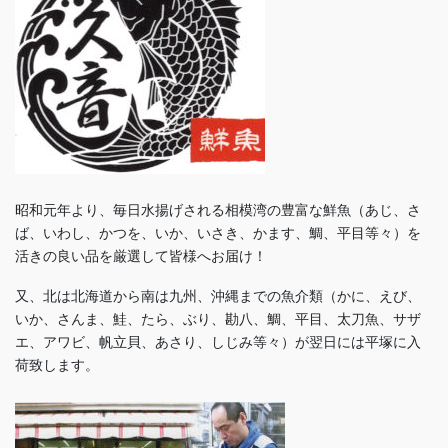
昭和元年より、毎日水揚げされる相模湾の豊富な鮮魚（あじ、さ
ば、いわし、かつを、いか、いさき、かます、鯛、平目等々）を
活きの良い品を厳選して皆様へお届け！
又、北は北海道から南は九州、沖縄までの魚介類（かに、えび、
いか、さんま、鮭、たら、ぶり、勘八、鯛、平目、太刀魚、サザ
エ、アワビ、帆立貝、あさり、しじみ等々）が翌日には平塚に入
荷致します。