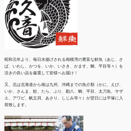
昭和元年より、毎日水揚げされる相模湾の豊富な鮮魚（あじ、さ
ば、いわし、かつを、いか、いさき、かます、鯛、平目等々）を
活きの良い品を厳選して皆様へお届け！
又、北は北海道から南は九州、沖縄までの魚介類（かに、えび、
いか、さんま、鮭、たら、ぶり、勘八、鯛、平目、太刀魚、サザ
エ、アワビ、帆立貝、あさり、しじみ等々）が翌日には平塚に入
荷致します。