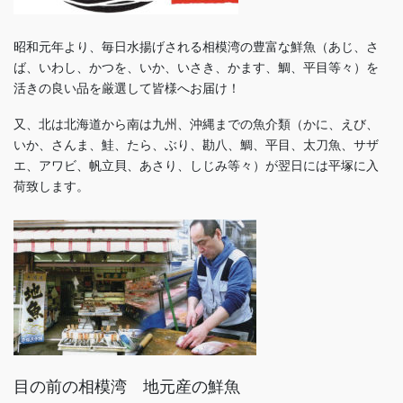
昭和元年より、毎日水揚げされる相模湾の豊富な鮮魚（あじ、さ
ば、いわし、かつを、いか、いさき、かます、鯛、平目等々）を
活きの良い品を厳選して皆様へお届け！
又、北は北海道から南は九州、沖縄までの魚介類（かに、えび、
いか、さんま、鮭、たら、ぶり、勘八、鯛、平目、太刀魚、サザ
エ、アワビ、帆立貝、あさり、しじみ等々）が翌日には平塚に入
荷致します。
目の前の相模湾 地元産の鮮魚